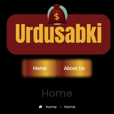
Home
About Us
Home
Home
Home